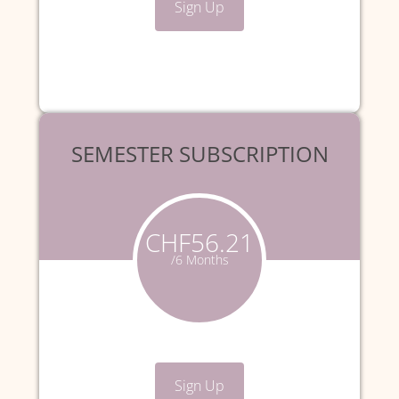
Sign Up
SEMESTER SUBSCRIPTION
CHF56.21
/6 Months
Sign Up